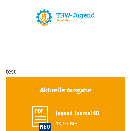
test
Aktuelle Ausgabe
PDF
Jugend-Journal 68
13,69 MB
NEU